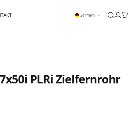
Login
TAKT
German
Suche
W
NTAKT
27x50i
PLRi
Zielfernrohr