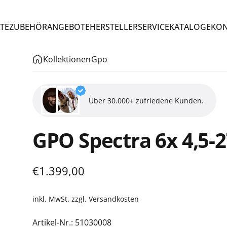
TE
ZUBEHÖR
ANGEBOTE
HERSTELLER
SERVICE
KATALOGE
KON
TE
ZUBEHÖR
ANGEBOTE
HERSTELLER
SERVICE
KATALOGE
KO
Kollektionen
Gpo
Über 30.000+ zufriedene Kunden.
GPO
Spectra
6x
4,5-
€1.399,00
inkl. MwSt. zzgl.
Versandkosten
Artikel-Nr.:
51030008