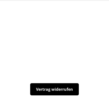
Hikmicro Habrok 4K HQ35L - Das
beste 4K Binokular 2025?
Vertrag widerrufen