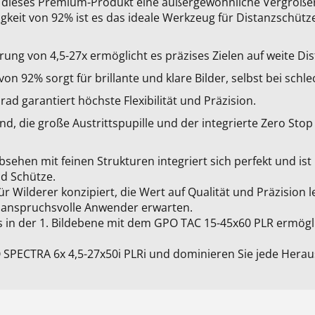
et dieses Premium-Produkt eine außergewöhnliche Vergröße
gkeit von 92% ist es das ideale Werkzeug für Distanzschütz
ung von 4,5-27x ermöglicht es präzises Zielen auf weite Di
von 92% sorgt für brillante und klare Bilder, selbst bei schl
ad garantiert höchste Flexibilität und Präzision.
, die große Austrittspupille und der integrierte Zero Stop
sehen mit feinen Strukturen integriert sich perfekt und i
nd Schütze.
ür Wilderer konzipiert, die Wert auf Qualität und Präzision 
ie anspruchsvolle Anwender erwarten.
in der 1. Bildebene mit dem GPO TAC 15-45x60 PLR ermögli
O SPECTRA 6x 4,5-27x50i PLRi und dominieren Sie jede Hera