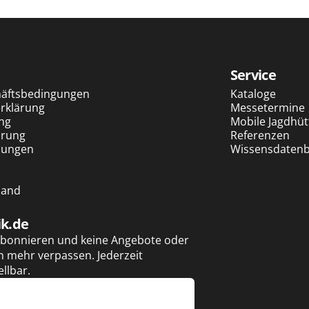
Service
häftsbedingungen
Kataloge
erklärung
Messetermine
ng
Mobile Jagdhüt
ärung
Referenzen
mungen
Wissensdatenb
sand
ik.de
 abonnieren und keine Angebote oder
 mehr verpassen. Jederzeit
llbar.