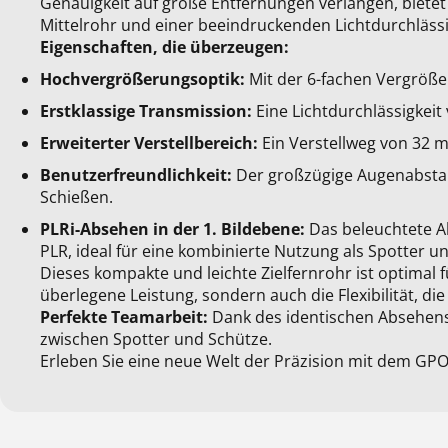
Genauigkeit auf große Entfernungen verlangen, biet
Mittelrohr und einer beeindruckenden Lichtdurchlässi
Eigenschaften, die überzeugen:
Hochvergrößerungsoptik:
Mit der 6-fachen Vergrößer
Erstklassige Transmission:
Eine Lichtdurchlässigkeit 
Erweiterter Verstellbereich:
Ein Verstellweg von 32 mr
Benutzerfreundlichkeit:
Der großzügige Augenabstand
Schießen.
PLRi-Absehen in der 1. Bildebene:
Das beleuchtete Ab
PLR, ideal für eine kombinierte Nutzung als Spotter u
Dieses kompakte und leichte Zielfernrohr ist optimal f
überlegene Leistung, sondern auch die Flexibilität, d
Perfekte Teamarbeit:
Dank des identischen Absehens 
zwischen Spotter und Schütze.
Erleben Sie eine neue Welt der Präzision mit dem GP