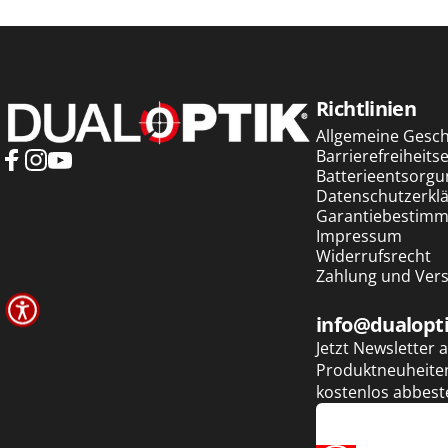
Dualoptik
Richtlinien
Allgemeine Gesc
Barrierefreiheits
Batterieentsorgu
Facebook
Instagram
YouTube
Datenschutzerkl
Garantiebestim
Impressum
Widerrufsrecht
Zahlung und Ver
info@dualopt
Jetzt Newsletter
Produktneuheiten
kostenlos abbeste