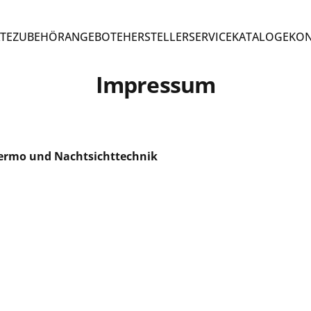
TE
ZUBEHÖR
ANGEBOTE
HERSTELLER
SERVICE
KATALOGE
KON
TE
ZUBEHÖR
ANGEBOTE
HERSTELLER
SERVICE
KATALOGE
KO
Impressum
hermo und Nachtsichttechnik