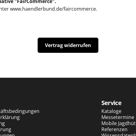
itiative "FairCommerce".
unter
www.haendlerbund.de/faircommerce
.
Vertrag widerrufen
Service
häftsbedingungen
Kataloge
erklärung
Messetermine
ng
Mobile Jagdhüt
ärung
Referenzen
mungen
Wissensdatenb