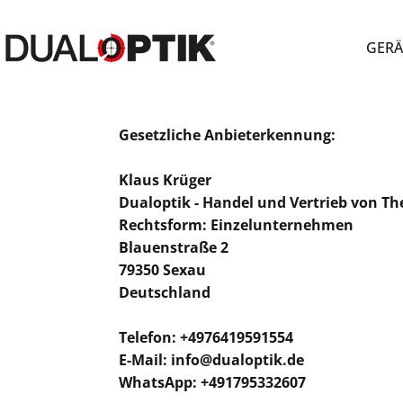
Direkt zum Inhalt
↵
↵
↵
↵
Skip to content
Skip to menu
Skip to footer
Open Accessibility Widget
GERÄ
Dualoptik
GERÄ
Gesetzliche Anbieterkennung:
Klaus Krüger
Dualoptik - Handel und Vertrieb von T
Rechtsform: Einzelunternehmen
Blauenstraße 2
79350 Sexau
Deutschland
Telefon: +4976419591554
E-Mail:
info@dualoptik.de
WhatsApp: +491795332607