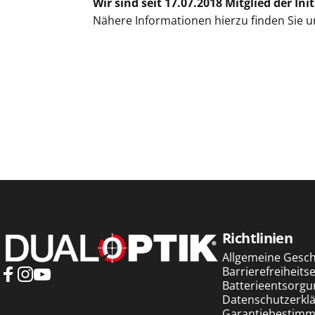
Wir sind seit
17.07.2018
Mitglied der In
Nähere Informationen hierzu finden Sie 
Dualoptik
Richtlinien
Allgemeine Gesc
Barrierefreiheits
Batterieentsorgu
Facebook
Instagram
YouTube
Datenschutzerkl
Garantiebestim